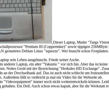
Dieser Laptop, Marke "Targa Visiona
challprozessor "Pentium III (Coppermine)" sowie üppigen 256MByte Spei
N gestartetes Debian Linux "squeeze". Wer braucht schon Festplatten.
Laptop sein Leben ausgehaucht. Friede seiner Asche.
 anderer Laptop, ein alter "Yakumo " vor sich hin. Aber das ist kei
nnt. Nettes Gerät mit der Bezeichnung "Herkules HD Exchange". Zusa
 an der Drechselbank auf. Das ist auch nicht schlecht um festzustellen
. Außerdem fällt so vielleicht ja mal ein Video für die Webseite ab.
ein "Videoequipment" immer noch nicht weiterentwickeln können. Leider
g gehalten. Ein Dell. Auch schon etwas kaputt, aber für die Werkstatt