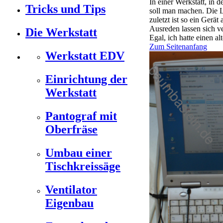
In einer Werkstatt, in
Tricks und Tips
soll man machen. Die L
zuletzt ist so ein Gerä
Ausreden lassen sich v
Die Werkstatt
Egal, ich hatte einen al
Zum Seitenanfang
Werkstatt EDV
Einrichtung der
Werkstatt
Pantograf mit
Oberfräse
Umbau einer
Tischkreissäge
Ventilator
Eigenbau