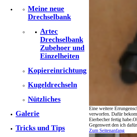
Meine neue
Drechselbank
Artec
Drechselbank
Zubehoer und
Einzelheiten
Kopiereinrichtung
Kugeldrechseln
Nützliches
Eine weitere Errungensc
Galerie
verworfen. Dafür bekomme
Eierbecher fertig habe.O
Gegenwert den ich dafü
Tricks und Tips
Zum Seitenanfang