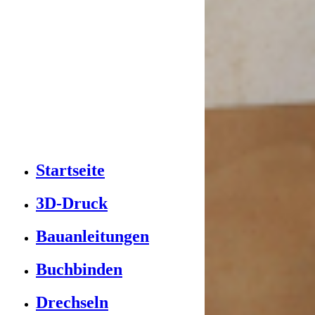
Startseite
3D-Druck
Bauanleitungen
Buchbinden
Drechseln