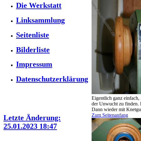
Die Werkstatt
Linksammlung
Seitenliste
Bilderliste
Impressum
Datenschutzerklärung
Eigentlich ganz einfach
der Unwucht zu finden. 
Dann wieder mit Knetgum
Zum Seitenanfang
Letzte Änderung:
25.01.2023 18:47